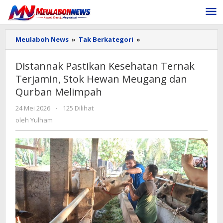
Lewati
ke
konten
Distannak
Meulaboh News
»
Tak Berkategori
»
Pastikan
Kesehatan
Distannak Pastikan Kesehatan Ternak
Ternak
Terjamin, Stok Hewan Meugang dan
Terjamin,
Stok
Qurban Melimpah
Hewan
Meugang
oleh
24 Mei 2026
-
125 Dilihat
dan
Yulham
oleh
Yulham
Qurban
Melimpah