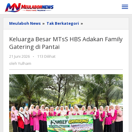
Lewati
ke
konten
Keluarga
Meulaboh News
»
Tak Berkategori
»
Besar
MTsS
Keluarga Besar MTsS HBS Adakan Family
HBS
Gatering di Pantai
Adakan
Family
oleh
21 Juni 2026
-
113 Dilihat
Gatering
Yulham
di
oleh
Yulham
Pantai