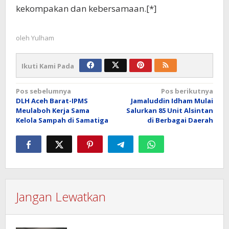
kekompakan dan kebersamaan.[*]
oleh
Yulham
Ikuti Kami Pada
Navigasi
Pos sebelumnya
Pos berikutnya
DLH Aceh Barat-IPMS
Jamaluddin Idham Mulai
pos
Meulaboh Kerja Sama
Salurkan 85 Unit Alsintan
Kelola Sampah di Samatiga
di Berbagai Daerah
Jangan Lewatkan