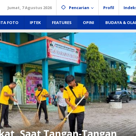
Jumat, 7 Agustus 2026
Pencarian
Profil
Indek
ITA FOTO
IPTEK
FEATURES
OPINI
BUDAYA & OL
akat, Saat Tangan-Tangan