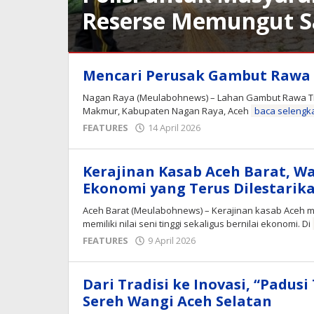
Reserse Memungut Sa
DAERAH
,
Mencari Perusak Gambut Rawa 
FEATURES
Nagan Raya (Meulabohnews) – Lahan Gambut Rawa Tr
14
Makmur, Kabupaten Nagan Raya, Aceh
baca selengk
Juni
2026
oleh
FEATURES
14 April 2026
oleh
Safwan
Yulham
Kerajinan Kasab Aceh Barat, Wa
Ekonomi yang Terus Dilestarik
Aceh Barat (Meulabohnews) – Kerajinan kasab Aceh 
memiliki nilai seni tinggi sekaligus bernilai ekonomi. Di
oleh
FEATURES
9 April 2026
Editor
Dari Tradisi ke Inovasi, “Padu
Sereh Wangi Aceh Selatan