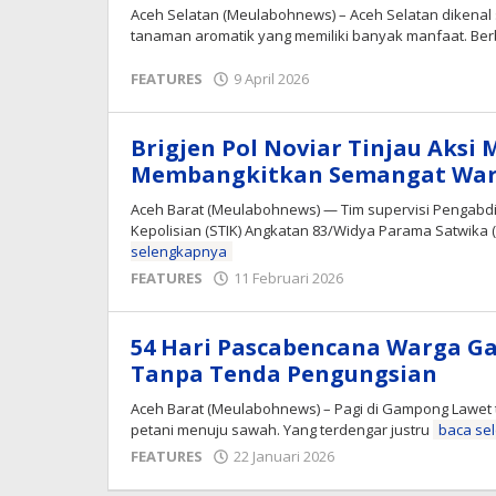
Aceh Selatan (Meulabohnews) – Aceh Selatan dikenal 
tanaman aromatik yang memiliki banyak manfaat. B
oleh
FEATURES
9 April 2026
Editor
Brigjen Pol Noviar Tinjau Aksi
Membangkitkan Semangat Warg
Aceh Barat (Meulabohnews) — Tim supervisi Pengabd
Kepolisian (STIK) Angkatan 83/Widya Parama Satwik
selengkapnya
oleh
FEATURES
11 Februari 2026
Editor
54 Hari Pascabencana Warga 
Tanpa Tenda Pengungsian
Aceh Barat (Meulabohnews) – Pagi di Gampong Lawet 
petani menuju sawah. Yang terdengar justru
baca se
oleh
FEATURES
22 Januari 2026
Editor