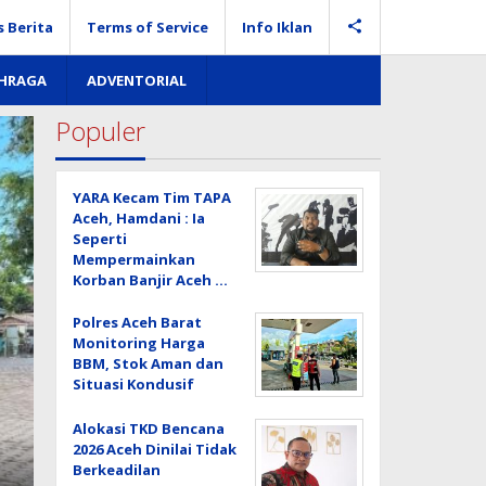
s Berita
Terms of Service
Info Iklan
AHRAGA
ADVENTORIAL
Populer
YARA Kecam Tim TAPA
Aceh, Hamdani : Ia
Seperti
Mempermainkan
Korban Banjir Aceh …
Polres Aceh Barat
Monitoring Harga
BBM, Stok Aman dan
Situasi Kondusif
Alokasi TKD Bencana
2026 Aceh Dinilai Tidak
Berkeadilan