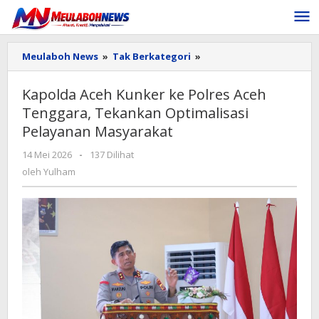
Lewati
ke
konten
Kapolda
Meulaboh News
»
Tak Berkategori
»
Aceh
Kunker
Kapolda Aceh Kunker ke Polres Aceh
ke
Tenggara, Tekankan Optimalisasi
Polres
Aceh
Pelayanan Masyarakat
Tenggara,
Tekankan
oleh
14 Mei 2026
-
137 Dilihat
Optimalisasi
Yulham
oleh
Yulham
Pelayanan
Masyarakat