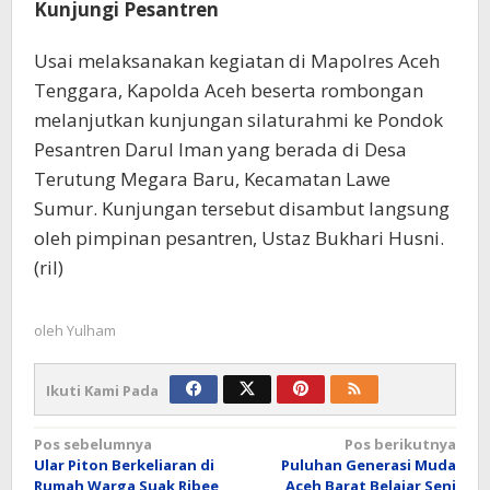
Kunjungi Pesantren
Usai melaksanakan kegiatan di Mapolres Aceh
Tenggara, Kapolda Aceh beserta rombongan
melanjutkan kunjungan silaturahmi ke Pondok
Pesantren Darul Iman yang berada di Desa
Terutung Megara Baru, Kecamatan Lawe
Sumur. Kunjungan tersebut disambut langsung
oleh pimpinan pesantren, Ustaz Bukhari Husni.
(ril)
oleh
Yulham
Ikuti Kami Pada
Navigasi
Pos sebelumnya
Pos berikutnya
Ular Piton Berkeliaran di
Puluhan Generasi Muda
pos
Rumah Warga Suak Ribee
Aceh Barat Belajar Seni