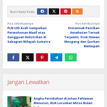
Ikuti Kami Pada
Navigasi
Pos sebelumnya
Pos berikutnya
PLN UID Aceh Sampaikan
Distannak Pastikan
pos
Permohonan Maaf atas
Kesehatan Ternak
Gangguan Kelistrikan di
Terjamin, Stok Hewan
Sebagian Wilayah Sumatra
Meugang dan Qurban
Melimpah
Jangan Lewatkan
Angka Pernikahan di Johan Pahlawan
Menurun, KUA Luruskan Mitos Bulan