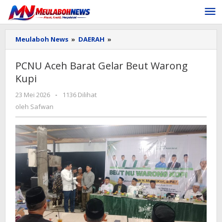
Lewati
ke
konten
PCNU
Meulaboh News
»
DAERAH
»
Aceh
Barat
PCNU Aceh Barat Gelar Beut Warong
Gelar
Kupi
Beut
Warong
oleh
23 Mei 2026
-
1136 Dilihat
Kupi
Safwan
oleh
Safwan