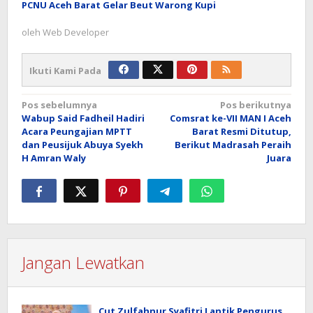
PCNU Aceh Barat Gelar Beut Warong Kupi
oleh
Web Developer
Ikuti Kami Pada
Navigasi
Pos sebelumnya
Pos berikutnya
Wabup Said Fadheil Hadiri
Comsrat ke-VII MAN I Aceh
pos
Acara Peungajian MPTT
Barat Resmi Ditutup,
dan Peusijuk Abuya Syekh
Berikut Madrasah Peraih
H Amran Waly
Juara
Jangan Lewatkan
Cut Zulfahnur Syafitri Lantik Pengurus