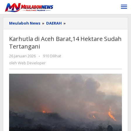
Lewati
ke
konten
Karhutla
Meulaboh News
»
DAERAH
»
di
Aceh
Karhutla di Aceh Barat,14 Hektare Sudah
Barat,14
Tertangani
Hektare
Sudah
oleh
26 Januari 2026
-
910 Dilihat
Tertangani
Web
oleh
Web Developer
Developer