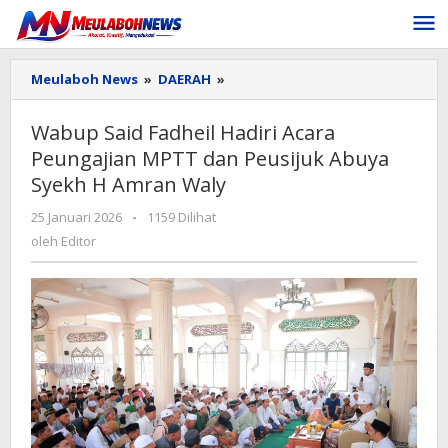
Lewati
ke
konten
Wabup
Meulaboh News
»
DAERAH
»
Said
Fadheil
Wabup Said Fadheil Hadiri Acara
Hadiri
Peungajian MPTT dan Peusijuk Abuya
Acara
Peungajian
Syekh H Amran Waly
MPTT
dan
oleh
25 Januari 2026
-
1159 Dilihat
Peusijuk
Editor
oleh
Editor
Abuya
Syekh
H
Amran
Waly