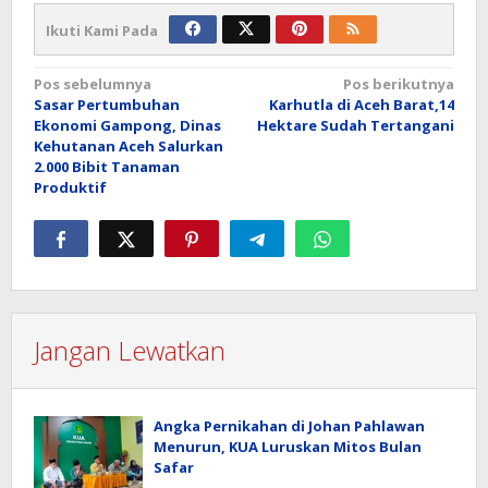
Ikuti Kami Pada
Navigasi
Pos sebelumnya
Pos berikutnya
Sasar Pertumbuhan
Karhutla di Aceh Barat,14
pos
Ekonomi Gampong, Dinas
Hektare Sudah Tertangani
Kehutanan Aceh Salurkan
2.000 Bibit Tanaman
Produktif
Jangan Lewatkan
Angka Pernikahan di Johan Pahlawan
Menurun, KUA Luruskan Mitos Bulan
Safar