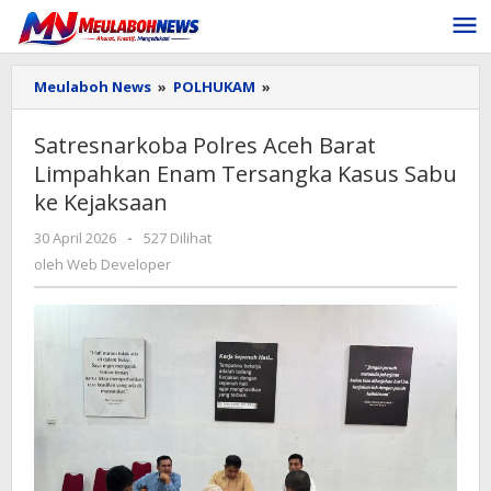
Lewati
ke
konten
Satresnarkoba
Meulaboh News
»
POLHUKAM
»
Polres
Aceh
Satresnarkoba Polres Aceh Barat
Barat
Limpahkan Enam Tersangka Kasus Sabu
Limpahkan
Enam
ke Kejaksaan
Tersangka
Kasus
oleh
30 April 2026
-
527 Dilihat
Sabu
Web
oleh
Web Developer
ke
Developer
Kejaksaan