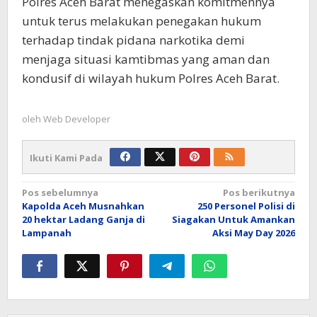
Polres Aceh Barat menegaskan komitmennya
untuk terus melakukan penegakan hukum
terhadap tindak pidana narkotika demi
menjaga situasi kamtibmas yang aman dan
kondusif di wilayah hukum Polres Aceh Barat.
oleh
Web Developer
Ikuti Kami Pada
Navigasi
Pos sebelumnya
Pos berikutnya
Kapolda Aceh Musnahkan
250 Personel Polisi di
pos
20 hektar Ladang Ganja di
Siagakan Untuk Amankan
Lampanah
Aksi May Day 2026