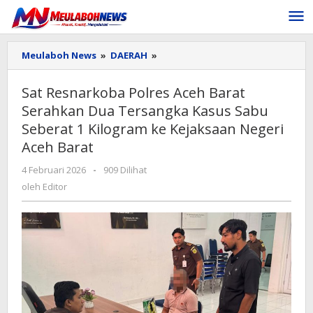
Lewati
ke
konten
Sat
Meulaboh News
»
DAERAH
»
Resnarkoba
Polres
Sat Resnarkoba Polres Aceh Barat
Aceh
Serahkan Dua Tersangka Kasus Sabu
Barat
Serahkan
Seberat 1 Kilogram ke Kejaksaan Negeri
Dua
Aceh Barat
Tersangka
Kasus
oleh
4 Februari 2026
-
909 Dilihat
Sabu
Editor
oleh
Editor
Seberat
1
Kilogram
ke
Kejaksaan
Negeri
Aceh
Barat