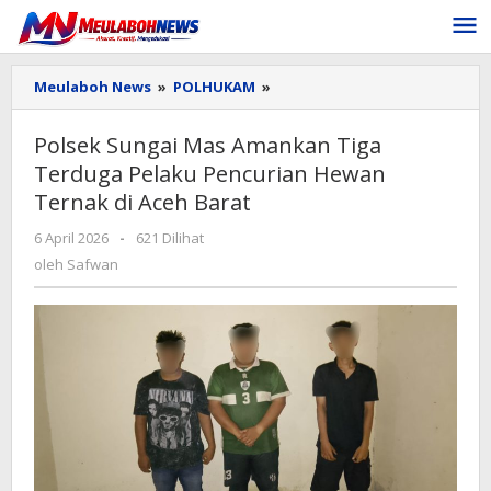
Lewati
ke
konten
Polsek
Meulaboh News
»
POLHUKAM
»
Sungai
Mas
Polsek Sungai Mas Amankan Tiga
Amankan
Terduga Pelaku Pencurian Hewan
Tiga
Terduga
Ternak di Aceh Barat
Pelaku
Pencurian
oleh
6 April 2026
-
621 Dilihat
Hewan
Safwan
oleh
Safwan
Ternak
di
Aceh
Barat