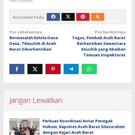
oleh
Safwan
Ikuti Kami Pada
Navigasi
Pos sebelumnya
Pos berikutnya
Bermasalah Kelola Dana
Tegas, Pemkab Aceh Barat
pos
Desa, 7 Keuchik di Aceh
Berhentikan Sementara
Barat Diberhentikan
Keuchik yang Abaikan
Temuan Inspektorat
Jangan Lewatkan
Perkuat Koordinasi Antar Penegak
Hukum, Kapolres Aceh Barat Silaturahmi
dengan Kajari Aceh Barat