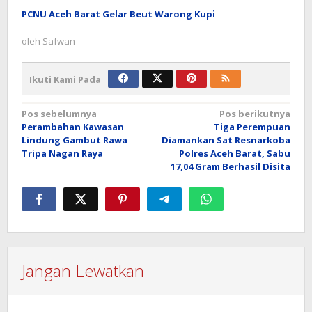
PCNU Aceh Barat Gelar Beut Warong Kupi
oleh
Safwan
Ikuti Kami Pada
Navigasi
Pos sebelumnya
Pos berikutnya
Perambahan Kawasan
Tiga Perempuan
pos
Lindung Gambut Rawa
Diamankan Sat Resnarkoba
Tripa Nagan Raya
Polres Aceh Barat, Sabu
17,04 Gram Berhasil Disita
Jangan Lewatkan