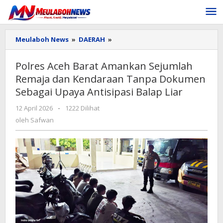
Lewati
ke
konten
Polres
Meulaboh News
»
DAERAH
»
Aceh
Barat
Polres Aceh Barat Amankan Sejumlah
Amankan
Remaja dan Kendaraan Tanpa Dokumen
Sejumlah
Remaja
Sebagai Upaya Antisipasi Balap Liar
dan
Kendaraan
oleh
12 April 2026
-
1222 Dilihat
Tanpa
Safwan
oleh
Safwan
Dokumen
Sebagai
Upaya
Antisipasi
Balap
Liar