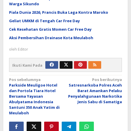
Warga Sikundo
Piala Dunia 2026, Prancis Buka Laga Kontra Maroko
Geliat UMKM di Tengah Car Free Day
Cek Kesehatan Gratis Momen Car Free Day
Aksi Pembersihan Drainase Kota Meulaboh
oleh
Editor
Ikuti Kami Pada
Navigasi
Pos sebelumnya
Pos berikutnya
Parkside Meuligoe Hotel
Satresnarkoba Polres Aceh
pos
dan Portola Tiara Hotel
Barat Amankan Pelaku
Bersama Yayasan
Penyalahgunaan Narkotika
Abulyatama Indonesia
Jenis Sabu di Samatiga
Santuni 350 Anak Yatim di
Meulaboh