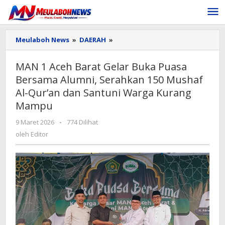
Lewati
ke
konten
MAN
Meulaboh News
»
DAERAH
»
1
Aceh
MAN 1 Aceh Barat Gelar Buka Puasa
Barat
Bersama Alumni, Serahkan 150 Mushaf
Gelar
Buka
Al-Qur’an dan Santuni Warga Kurang
Puasa
Mampu
Bersama
Alumni,
oleh
9 Maret 2026
-
774 Dilihat
Serahkan
Editor
oleh
Editor
150
Mushaf
Al-
Qur’an
dan
Santuni
Warga
Kurang
Mampu