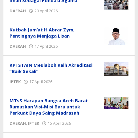
Iman Sebagai Pondasi Agama
oleh
DAERAH
20 April 2026
Editor
Kutbah Jum’at H Abrar Zym,
Pentingnya Menjaga Lisan
oleh
DAERAH
17 April 2026
Editor
KPI STAIN Meulaboh Raih Akreditasi
“Baik Sekali”
oleh
IPTEK
17 April 2026
Safwan
MTsS Harapan Bangsa Aceh Barat
Rumuskan Visi-Misi Baru untuk
Perkuat Daya Saing Madrasah
oleh
DAERAH
,
IPTEK
15 April 2026
Safwan