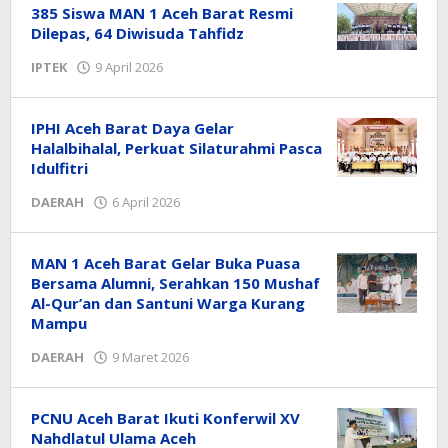
385 Siswa MAN 1 Aceh Barat Resmi
Dilepas, 64 Diwisuda Tahfidz
oleh
IPTEK
9 April 2026
Editor
IPHI Aceh Barat Daya Gelar
Halalbihalal, Perkuat Silaturahmi Pasca
Idulfitri
oleh
DAERAH
6 April 2026
Editor
MAN 1 Aceh Barat Gelar Buka Puasa
Bersama Alumni, Serahkan 150 Mushaf
Al-Qur’an dan Santuni Warga Kurang
Mampu
oleh
DAERAH
9 Maret 2026
Editor
PCNU Aceh Barat Ikuti Konferwil XV
Nahdlatul Ulama Aceh