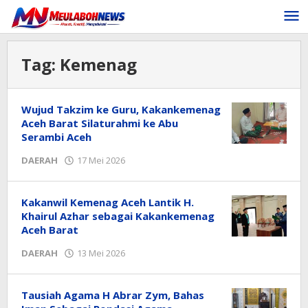
Lewati
ke
konten
Tag:
Kemenag
Wujud Takzim ke Guru, Kakankemenag
Aceh Barat Silaturahmi ke Abu
Serambi Aceh
oleh
DAERAH
17 Mei 2026
Editor
Kakanwil Kemenag Aceh Lantik H.
Khairul Azhar sebagai Kakankemenag
Aceh Barat
oleh
DAERAH
13 Mei 2026
Editor
Tausiah Agama H Abrar Zym, Bahas