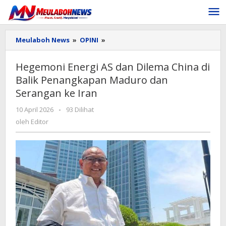
Lewati
ke
konten
Hegemoni
Meulaboh News
»
OPINI
»
Energi
AS
Hegemoni Energi AS dan Dilema China di
dan
Balik Penangkapan Maduro dan
Dilema
China
Serangan ke Iran
di
Balik
oleh
10 April 2026
-
93 Dilihat
Penangkapan
Editor
oleh
Editor
Maduro
dan
Serangan
ke
Iran