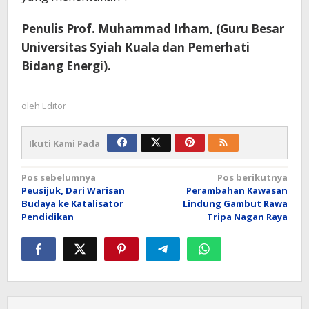
Penulis Prof. Muhammad Irham, (Guru Besar
Universitas Syiah Kuala dan Pemerhati
Bidang Energi).
oleh
Editor
Ikuti Kami Pada
Navigasi
Pos sebelumnya
Pos berikutnya
Peusijuk, Dari Warisan
Perambahan Kawasan
pos
Budaya ke Katalisator
Lindung Gambut Rawa
Pendidikan
Tripa Nagan Raya