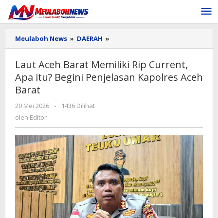
Lewati
ke
konten
Laut
Meulaboh News
»
DAERAH
»
Aceh
Barat
Laut Aceh Barat Memiliki Rip Current,
Memiliki
Apa itu? Begini Penjelasan Kapolres Aceh
Rip
Current,
Barat
Apa
itu?
oleh
20 Mei 2026
-
1436 Dilihat
Begini
Editor
oleh
Editor
Penjelasan
Kapolres
Aceh
Barat