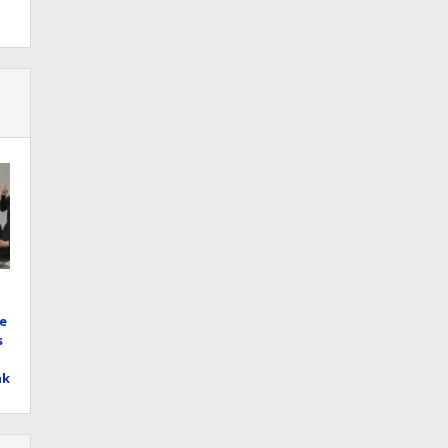
e
s
ak