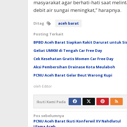
masyarakat agar berhati-hati saat melint
debit air sungai meningkat,” harapnya.
Ditag
aceh barat
Posting Terkait
BPBD Aceh Barat Siapkan Rakit Darurat untuk S
Geliat UMKM di Tengah Car Free Day
Cek Kesehatan Gratis Momen Car Free Day
Aksi Pembersihan Drainase Kota Meulaboh
PCNU Aceh Barat Gelar Beut Warong Kupi
oleh
Editor
Ikuti Kami Pada
Navigasi
Pos sebelumnya
PCNU Aceh Barat Ikuti Konferwil XV Nahdlatul
pos
Ulama Aceh