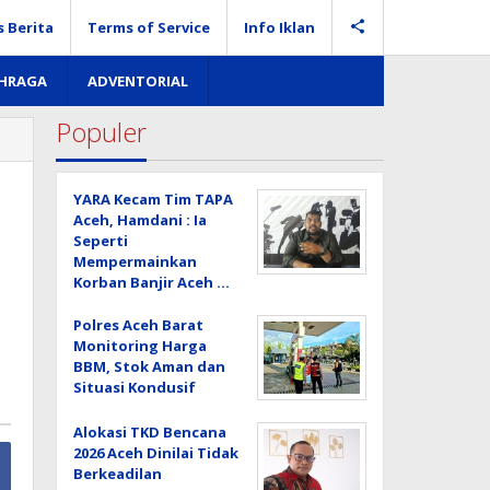
s Berita
Terms of Service
Info Iklan
AHRAGA
ADVENTORIAL
Populer
YARA Kecam Tim TAPA
Aceh, Hamdani : Ia
Seperti
Mempermainkan
Korban Banjir Aceh …
Polres Aceh Barat
Monitoring Harga
BBM, Stok Aman dan
Situasi Kondusif
Alokasi TKD Bencana
2026 Aceh Dinilai Tidak
Berkeadilan