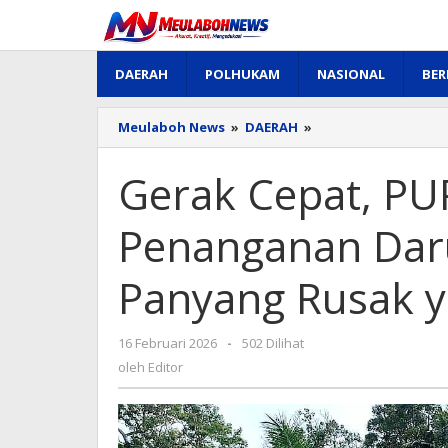
Lewati
ke
konten
DAERAH
POLHUKAM
NASIONAL
BER
Gerak
Meulaboh News
»
DAERAH
»
Cepat,
PUPR
Gerak Cepat, PU
Aceh
Barat
Lakukan
Penanganan Dar
Penanganan
Darurat
Panyang Rusak y
Jembatan
Gunong
Panyang
Rusak
oleh
16 Februari 2026
-
502 Dilihat
yang
Editor
oleh
Editor
Tergerus
Banjir