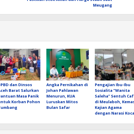
Meugang
BPBD dan Dinsos
Angka Pernikahan di
Pengajian Ibu-Ibu
Aceh Barat Salurkan
Johan Pahlawan
Sosialita “Wanita
Bantuan Masa Panik
Menurun, KUA
Saleha” Sentuh Caf
untuk Korban Pohon
Luruskan Mitos
di Meulaboh, Kema
Tumbang
Bulan Safar
Kajian Agama
dengan Narasi Koc