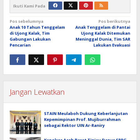
Ikuti Kami Pada
Navigasi
Pos sebelumnya
Pos berikutnya
Anak 10 Tahun Tenggelam
Anak Tenggelam di Pantai
pos
di Ujong Kalak, Tim
Ujong Kalak Ditemukan
Gabungan Lakukan
Meninggal Dunia, Tim SAR
Pencarian
Lakukan Evakuasi
Jangan Lewatkan
STAIN Meulaboh Dukung Keberlanjutan
Kepemimpinan Prof. Mujiburrahman
sebagai Rektor UIN Ar-Raniry