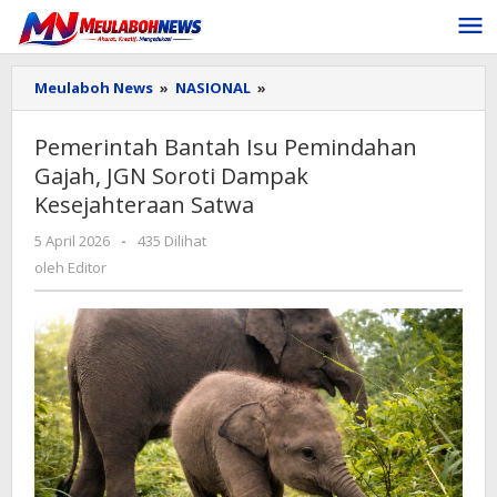
Lewati
ke
konten
Pemerintah
Meulaboh News
»
NASIONAL
»
Bantah
Isu
Pemerintah Bantah Isu Pemindahan
Pemindahan
Gajah, JGN Soroti Dampak
Gajah,
JGN
Kesejahteraan Satwa
Soroti
Dampak
oleh
5 April 2026
-
435 Dilihat
Kesejahteraan
Editor
oleh
Editor
Satwa