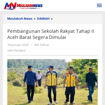
Lewati
ke
konten
Pembangunan
Meulaboh News
»
DAERAH
»
Sekolah
Rakyat
Pembangunan Sekolah Rakyat Tahap II
Tahap
Aceh Barat Segera Dimulai
II
Aceh
oleh
18 Januari 2026
-
845 Dilihat
Barat
Redaksi
Segera
oleh
Redaksi
Dimulai