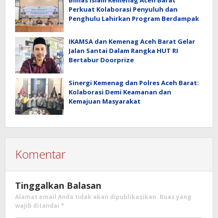
Bimas Islam Kemenag Aceh Barat
Perkuat Kolaborasi Penyuluh dan
Penghulu Lahirkan Program Berdampak
IKAMSA dan Kemenag Aceh Barat Gelar
Jalan Santai Dalam Rangka HUT RI
Bertabur Doorprize
Sinergi Kemenag dan Polres Aceh Barat:
Kolaborasi Demi Keamanan dan
Kemajuan Masyarakat
Komentar
Tinggalkan Balasan
Alamat email Anda tidak akan dipublikasikan.
Ruas yang
wajib ditandai
*