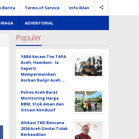
s Berita
Terms of Service
Info Iklan
AHRAGA
ADVENTORIAL
Populer
YARA Kecam Tim TAPA
Aceh, Hamdani : Ia
Seperti
Mempermainkan
Korban Banjir Aceh …
Polres Aceh Barat
Monitoring Harga
BBM, Stok Aman dan
Situasi Kondusif
Alokasi TKD Bencana
2026 Aceh Dinilai Tidak
Berkeadilan