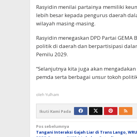
Rasyidin menilai partainya memiliki ke
lebih besar kepada pengurus daerah dal
wilayah masing-masing.
Rasyidin menegaskan DPD Partai GEMA 
politik di daerah dan berpartisipasi dal
Pemilu 2029.
“Selanjutnya kita juga akan mengadakan
pemda serta berbagai unsur tokoh politik,
oleh
Yulham
Ikuti Kami Pada
Navigasi
Pos sebelumnya
Tangani Interaksi Gajah Liar di Trans Lango, WR
pos