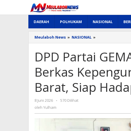
Lewati
ke
konten
DAERAH
POLHUKAM
NASIONAL
BER
DPD
Meulaboh News
»
NASIONAL
»
Partai
GEMA
DPD Partai GEM
Bangsa
Serahkan
Berkas
Berkas Kepengur
Kepengurusan
ke
Barat, Siap Hada
KIP
Aceh
Barat,
Siap
oleh
8 Juni 2026
-
570 Dilihat
Hadapi
Yulham
oleh
Yulham
Pemilu
2029