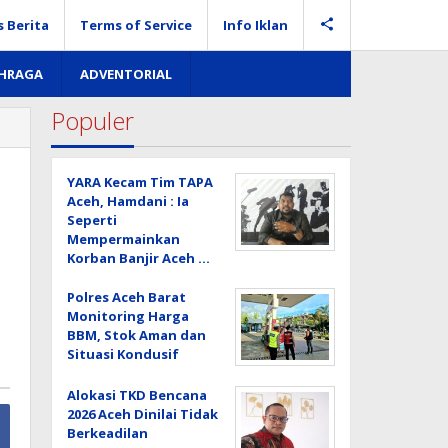
s Berita
Terms of Service
Info Iklan
AHRAGA
ADVENTORIAL
Populer
YARA Kecam Tim TAPA
Aceh, Hamdani : Ia
Seperti
Mempermainkan
Korban Banjir Aceh …
Polres Aceh Barat
Monitoring Harga
BBM, Stok Aman dan
Situasi Kondusif
Alokasi TKD Bencana
2026 Aceh Dinilai Tidak
Berkeadilan