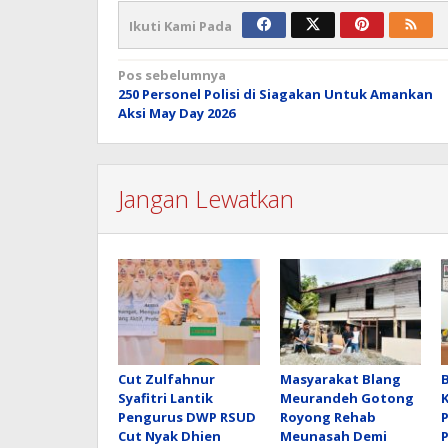
Ikuti Kami Pada
Navigasi
Pos sebelumnya
250 Personel Polisi di Siagakan Untuk Amankan
pos
Aksi May Day 2026
Jangan Lewatkan
Cut Zulfahnur
Masyarakat Blang
Syafitri Lantik
Meurandeh Gotong
Pengurus DWP RSUD
Royong Rehab
Cut Nyak Dhien
Meunasah Demi