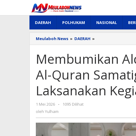
Lewati
ke
konten
DAERAH
POLHUKAM
NASIONAL
BER
Membumikan
Meulaboh News
»
DAERAH
»
Alquran,
Majlis
Membumikan Alq
Khatam
Al-
Quran
Al-Quran Samatig
Samatiga
Rutin
Laksanakan Kegi
Setiap
Bulan
Laksanakan
Kegiatan
oleh
1 Mei 2026
-
1095 Dilihat
Yulham
oleh
Yulham