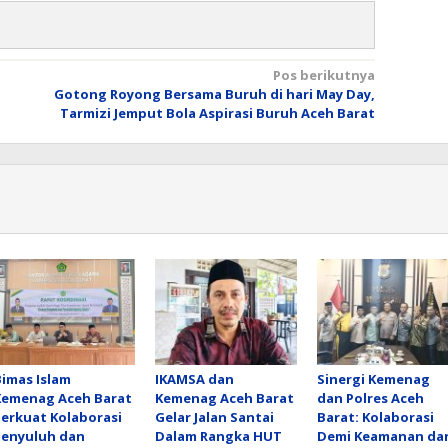
Pos berikutnya
Gotong Royong Bersama Buruh di hari May Day,
Tarmizi Jemput Bola Aspirasi Buruh Aceh Barat
Bimas Islam
IKAMSA dan
Sinergi Kemenag
Kemenag Aceh Barat
Kemenag Aceh Barat
dan Polres Aceh
Perkuat Kolaborasi
Gelar Jalan Santai
Barat: Kolaborasi
Penyuluh dan
Dalam Rangka HUT
Demi Keamanan da