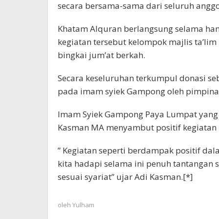
secara bersama-sama dari seluruh anggo
Khatam Alquran berlangsung selama ham
kegiatan tersebut kelompok majlis ta’l
bingkai jum’at berkah.
Secara keseluruhan terkumpul donasi se
pada imam syiek Gampong oleh pimpinan
Imam Syiek Gampong Paya Lumpat yang j
Kasman MA menyambut positif kegiatan ma
” Kegiatan seperti berdampak positif dal
kita hadapi selama ini penuh tantangan 
sesuai syariat” ujar Adi Kasman.[*]
oleh
Yulham