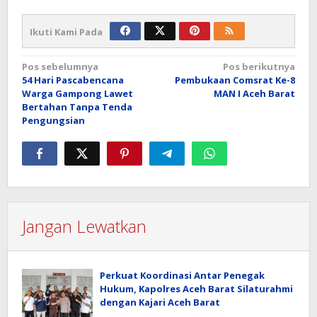
Ikuti Kami Pada
Navigasi
Pos sebelumnya
Pos berikutnya
54 Hari Pascabencana
Pembukaan Comsrat Ke-8
pos
Warga Gampong Lawet
MAN I Aceh Barat
Bertahan Tanpa Tenda
Pengungsian
Jangan Lewatkan
Perkuat Koordinasi Antar Penegak
Hukum, Kapolres Aceh Barat Silaturahmi
dengan Kajari Aceh Barat