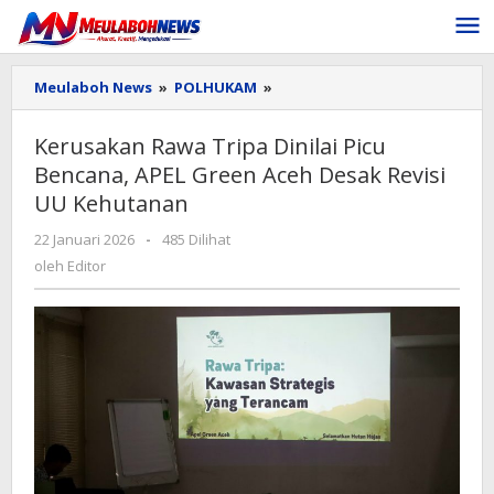
Lewati
ke
konten
Kerusakan
Meulaboh News
»
POLHUKAM
»
Rawa
Tripa
Kerusakan Rawa Tripa Dinilai Picu
Dinilai
Bencana, APEL Green Aceh Desak Revisi
Picu
Bencana,
UU Kehutanan
APEL
Green
oleh
22 Januari 2026
-
485 Dilihat
Aceh
Editor
oleh
Editor
Desak
Revisi
UU
Kehutanan