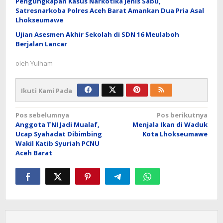
Pengungkapan Kasus Narkotika Jenis Sabu,
Satresnarkoba Polres Aceh Barat Amankan Dua Pria Asal
Lhokseumawe
Ujian Asesmen Akhir Sekolah di SDN 16 Meulaboh
Berjalan Lancar
oleh
Yulham
Ikuti Kami Pada
Navigasi
Pos sebelumnya
Pos berikutnya
Anggota TNI Jadi Mualaf,
Menjala Ikan di Waduk
pos
Ucap Syahadat Dibimbing
Kota Lhokseumawe
Wakil Katib Syuriah PCNU
Aceh Barat