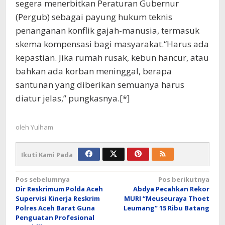
segera menerbitkan Peraturan Gubernur
(Pergub) sebagai payung hukum teknis
penanganan konflik gajah-manusia, termasuk
skema kompensasi bagi masyarakat.“Harus ada
kepastian. Jika rumah rusak, kebun hancur, atau
bahkan ada korban meninggal, berapa
santunan yang diberikan semuanya harus
diatur jelas,” pungkasnya.[*]
oleh
Yulham
Ikuti Kami Pada
Navigasi
Pos sebelumnya
Pos berikutnya
Dir Reskrimum Polda Aceh
Abdya Pecahkan Rekor
pos
Supervisi Kinerja Reskrim
MURI “Meuseuraya Thoet
Polres Aceh Barat Guna
Leumang” 15 Ribu Batang
Penguatan Profesional