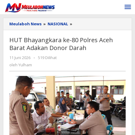
Lewati
ke
konten
HUT
Meulaboh News
»
NASIONAL
»
Bhayangkara
ke-
HUT Bhayangkara ke-80 Polres Aceh
80
Barat Adakan Donor Darah
Polres
Aceh
oleh
11 Juni 2026
-
519 Dilihat
Barat
Yulham
Adakan
oleh
Yulham
Donor
Darah