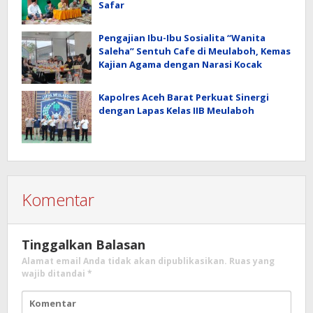
Safar
Pengajian Ibu-Ibu Sosialita “Wanita
Saleha” Sentuh Cafe di Meulaboh, Kemas
Kajian Agama dengan Narasi Kocak
Kapolres Aceh Barat Perkuat Sinergi
dengan Lapas Kelas IIB Meulaboh
Komentar
Tinggalkan Balasan
Alamat email Anda tidak akan dipublikasikan.
Ruas yang
wajib ditandai
*