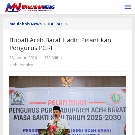
Lewati
ke
konten
Bupati
Meulaboh News
»
DAERAH
»
Aceh
Barat
Bupati Aceh Barat Hadiri Pelantikan
Hadiri
Pengurus PGRI
Pelantikan
Pengurus
oleh
18 Januari 2026
-
753 Dilihat
PGRI
Redaksi
oleh
Redaksi