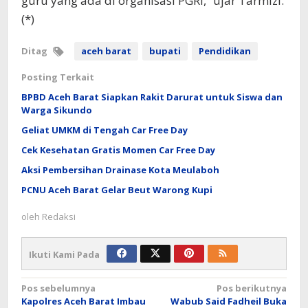
guru yang ada di organisasi PGRI,” ujar Tarmizi.
(*)
Ditag
aceh barat
bupati
Pendidikan
Posting Terkait
BPBD Aceh Barat Siapkan Rakit Darurat untuk Siswa dan
Warga Sikundo
Geliat UMKM di Tengah Car Free Day
Cek Kesehatan Gratis Momen Car Free Day
Aksi Pembersihan Drainase Kota Meulaboh
PCNU Aceh Barat Gelar Beut Warong Kupi
oleh
Redaksi
Ikuti Kami Pada
Navigasi
Pos sebelumnya
Pos berikutnya
Kapolres Aceh Barat Imbau
Wabub Said Fadheil Buka