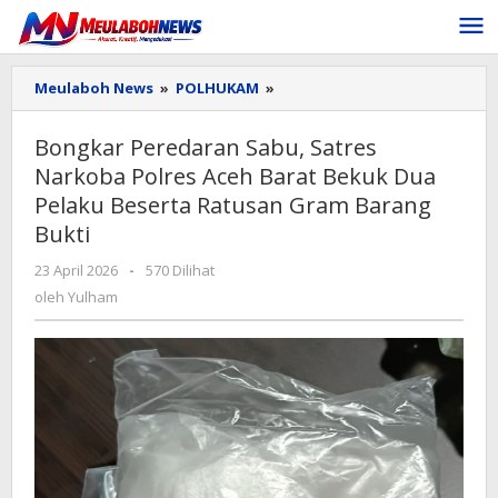
Lewati
ke
konten
Bongkar
Meulaboh News
»
POLHUKAM
»
Peredaran
Sabu,
Bongkar Peredaran Sabu, Satres
Satres
Narkoba Polres Aceh Barat Bekuk Dua
Narkoba
Polres
Pelaku Beserta Ratusan Gram Barang
Aceh
Bukti
Barat
Bekuk
oleh
23 April 2026
-
570 Dilihat
Dua
Yulham
oleh
Yulham
Pelaku
Beserta
Ratusan
Gram
Barang
Bukti