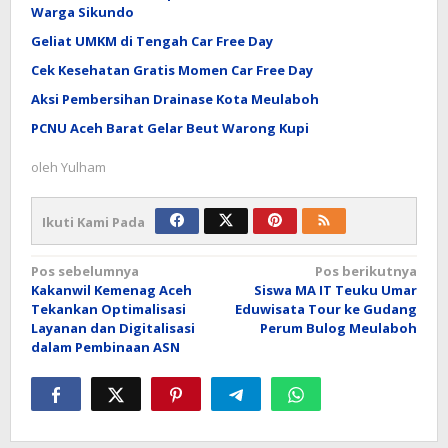
Warga Sikundo
Geliat UMKM di Tengah Car Free Day
Cek Kesehatan Gratis Momen Car Free Day
Aksi Pembersihan Drainase Kota Meulaboh
PCNU Aceh Barat Gelar Beut Warong Kupi
oleh
Yulham
Ikuti Kami Pada
Navigasi
Pos sebelumnya
Pos berikutnya
Kakanwil Kemenag Aceh
Siswa MA IT Teuku Umar
pos
Tekankan Optimalisasi
Eduwisata Tour ke Gudang
Layanan dan Digitalisasi
Perum Bulog Meulaboh
dalam Pembinaan ASN