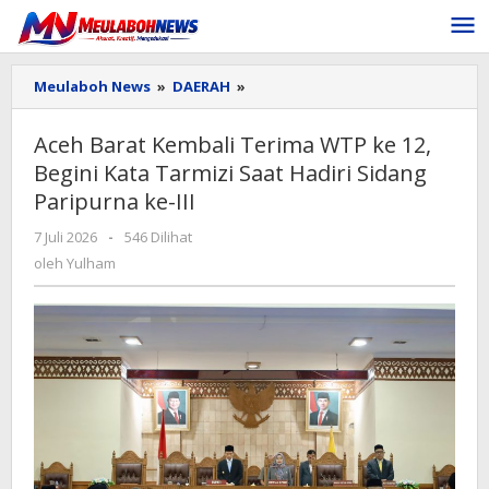
Lewati
ke
konten
Aceh
Meulaboh News
»
DAERAH
»
Barat
Kembali
Aceh Barat Kembali Terima WTP ke 12,
Terima
Begini Kata Tarmizi Saat Hadiri Sidang
WTP
ke
Paripurna ke-III
12,
Begini
oleh
7 Juli 2026
-
546 Dilihat
Kata
Yulham
oleh
Yulham
Tarmizi
Saat
Hadiri
Sidang
Paripurna
ke-
III