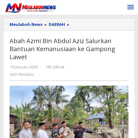
Lewati
ke
konten
Abah
Meulaboh News
»
DAERAH
»
Azmi
Bin
Abah Azmi Bin Abdul Aziz Salurkan
Abdul
Bantuan Kemanusiaan ke Gampong
Aziz
Salurkan
Lawet
Bantuan
Kemanusiaan
oleh
19 Januari 2026
-
745 Dilihat
ke
Redaksi
oleh
Redaksi
Gampong
Lawet