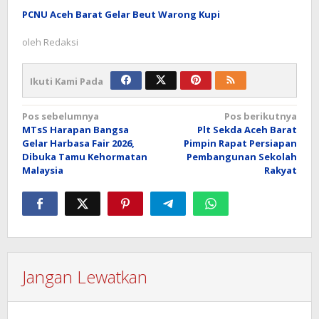
PCNU Aceh Barat Gelar Beut Warong Kupi
oleh
Redaksi
Ikuti Kami Pada
Navigasi
Pos sebelumnya
Pos berikutnya
MTsS Harapan Bangsa
Plt Sekda Aceh Barat
pos
Gelar Harbasa Fair 2026,
Pimpin Rapat Persiapan
Dibuka Tamu Kehormatan
Pembangunan Sekolah
Malaysia
Rakyat
Jangan Lewatkan