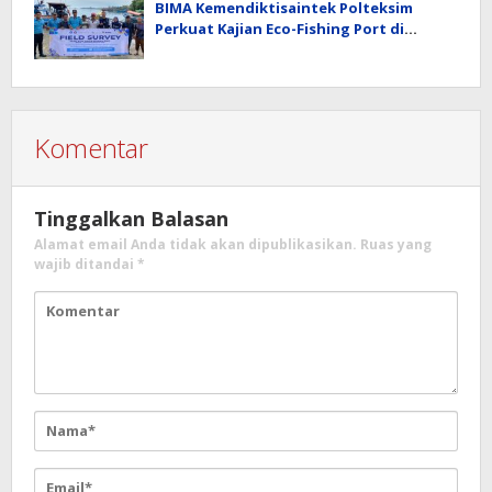
BIMA Kemendiktisaintek Polteksim
Perkuat Kajian Eco-Fishing Port di
Simeulue
Komentar
Tinggalkan Balasan
Alamat email Anda tidak akan dipublikasikan.
Ruas yang
wajib ditandai
*