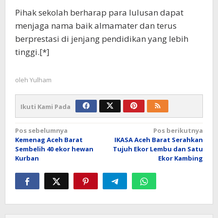
Pihak sekolah berharap para lulusan dapat
menjaga nama baik almamater dan terus
berprestasi di jenjang pendidikan yang lebih
tinggi.[*]
oleh
Yulham
Ikuti Kami Pada
Navigasi
Pos sebelumnya
Pos berikutnya
Kemenag Aceh Barat
IKASA Aceh Barat Serahkan
pos
Sembelih 40 ekor hewan
Tujuh Ekor Lembu dan Satu
Kurban
Ekor Kambing