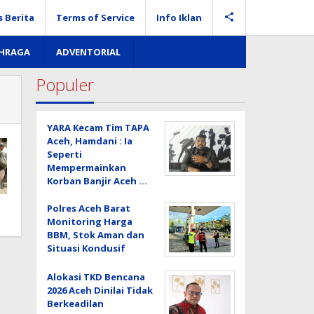
s Berita
Terms of Service
Info Iklan
AHRAGA
ADVENTORIAL
Populer
YARA Kecam Tim TAPA
Aceh, Hamdani : Ia
Seperti
Mempermainkan
Korban Banjir Aceh …
Polres Aceh Barat
Monitoring Harga
BBM, Stok Aman dan
Situasi Kondusif
Alokasi TKD Bencana
2026 Aceh Dinilai Tidak
Berkeadilan