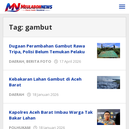
Lewati
ke
konten
Tag:
gambut
Dugaan Perambahan Gambut Rawa
Tripa, Polisi Belum Temukan Pelaku
oleh
DAERAH
,
BERITA FOTO
17 April 2026
Safwan
Kebakaran Lahan Gambut di Aceh
Barat
oleh
DAERAH
18 Januari 2026
Redaksi
Kapolres Aceh Barat Imbau Warga Tak
Bakar Lahan
oleh
POLHUKAM
18 Januari 2026